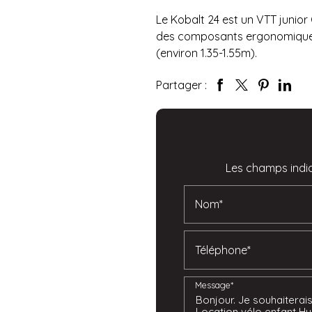
Le Kobalt 24 est un VTT junio
des composants ergonomiques 
(environ 1.35-1.55m).
Partager :
Les champs indiq
Nom*
Téléphone*
Message*