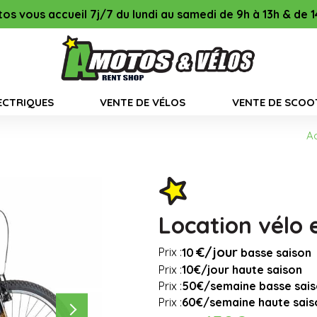
7 du lundi au samedi de 9h à 13h & de 14h00 à 18h45, le di
ECTRIQUES
VENTE DE VÉLOS
VENTE DE SCOO
Ac
Location vélo 
€/jour
Prix :
10
basse saison
Prix :
10€/jour haute saison
Prix :
50€/semaine basse sai
Prix :
60€/semaine haute sais
Next