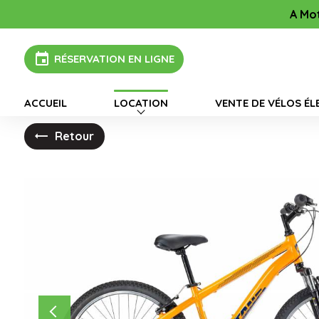
Panneau de gestion des cookies
A Motos vous accueil 7j/
event
RÉSERVATION EN LIGNE
ACCUEIL
LOCATION
VENTE DE VÉLOS ÉL
Retour
Previous