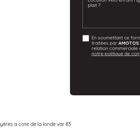
En soumettant ce formu
traitées par
AMOTOS
relation commerciale 
notre politique de conf
yères a cote de la londe var 83