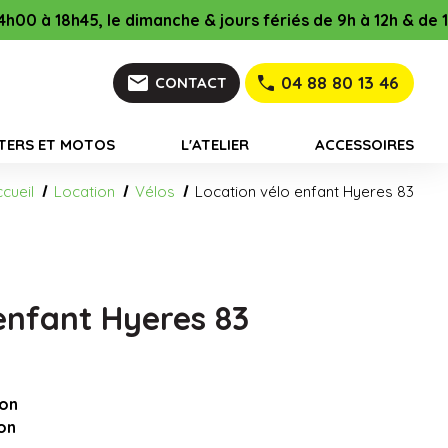
manche & jours fériés de 9h à 12h & de 16h à 18h45 !
mail
04 88 80 13 46
CONTACT
TERS ET MOTOS
L'ATELIER
ACCESSOIRES
cueil
Location
Vélos
Location vélo enfant Hyeres 83
enfant Hyeres 83
son
on