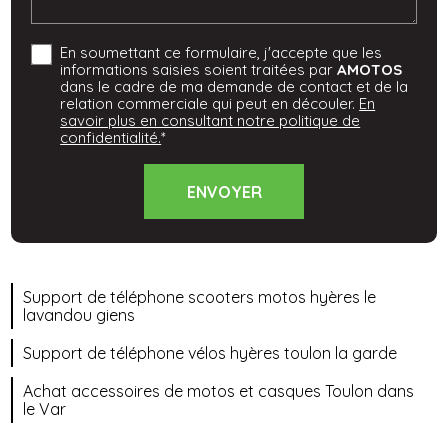
En soumettant ce formulaire, j'accepte que les
informations saisies soient traitées par
AMOTOS
dans le cadre de ma demande de contact et de la
relation commerciale qui peut en découler.
En
savoir plus en consultant notre politique de
confidentialité.
*
Support de téléphone scooters motos hyères le
lavandou giens
Support de téléphone vélos hyères toulon la garde
Achat accessoires de motos et casques Toulon dans
le Var